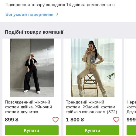
Повернення товару впродовж 14 днів за домовленістю
Всі умови повернення
Подібні товари компанії
Повсякденний жіночий
Трендовий жіночий
Нере
костюм двійка. Жіночий
костюм. Жіночий костюм
кост
костюм двунитка
трійка з капюшоном (372)
Двун
899
1 800
999
₴
₴
Купити
Купити