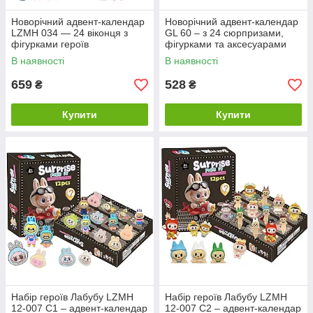
Новорічний адвент-календар
Новорічний адвент-календар
LZMH 034 — 24 віконця з
GL 60 – з 24 сюрпризами,
фігурками героїв
фігурками та аксесуарами
В наявності
В наявності
659
528
₴
₴
Купити
Купити
Набір героїв Лабубу LZMH
Набір героїв Лабубу LZMH
12-007 C1 – адвент-календар
12-007 C2 – адвент-календар