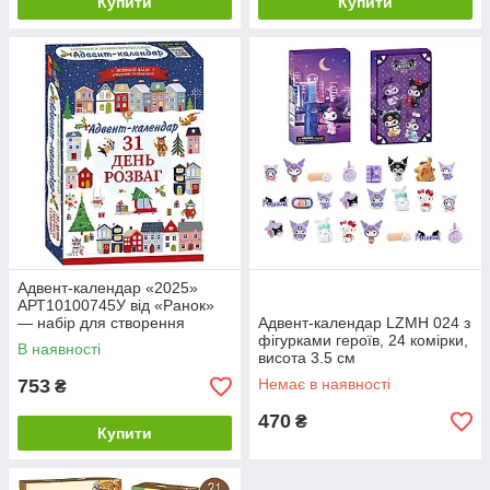
Купити
Купити
Адвент-календар «2025»
АРТ10100745У від «Ранок»
— набір для створення
Адвент-календар LZMH 024 з
ялинкових іграшок,
фігурками героїв, 24 комірки,
В наявності
розмальовки та творчих
висота 3.5 см
завдань
753
Немає в наявності
₴
470
₴
Купити