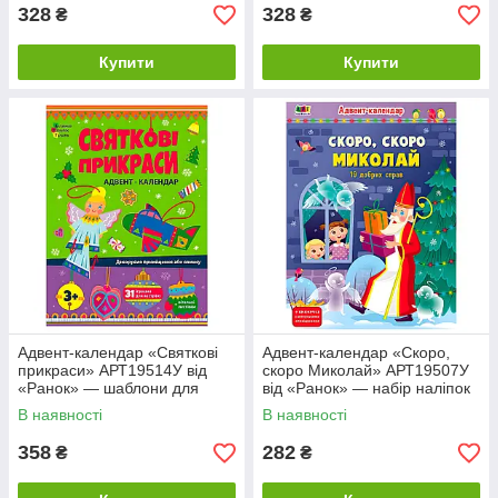
328
328
₴
₴
Купити
Купити
Адвент-календар «Святкові
Адвент-календар «Скоро,
прикраси» АРТ19514У від
скоро Миколай» АРТ19507У
«Ранок» — шаблони для
від «Ранок» — набір наліпок
створення новорічних
для дітей
В наявності
В наявності
іграшок
358
282
₴
₴