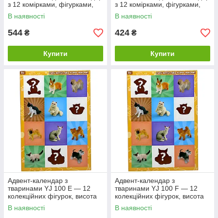
з 12 комірками, фігурками,
з 12 комірками, фігурками,
м’якими значками та
м’якими значками та
В наявності
В наявності
аксесуарами
аксесуарами
544
424
₴
₴
Купити
Купити
Адвент-календар з
Адвент-календар з
тваринами YJ 100 E — 12
тваринами YJ 100 F — 12
колекційних фігурок, висота
колекційних фігурок, висота
3.5 см
3.5 см
В наявності
В наявності