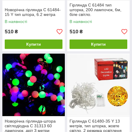
Гірлянда C 61484 тип
Новорічна гірлянда C 61484-
шторка, 200 лампочок, 6м,
15 Y тип штора, 6.2 метра
біле світло.
В наявності
В наявності
510
510
₴
₴
Купити
Купити
Новорічна гірлянда-штора
Гірлянда C 61480-35 Y 13
світлодіодна С 31313 60
метрів, тип шторка, жовте
лампочок, дріт 3 метри
світло, 2 режима освітленя