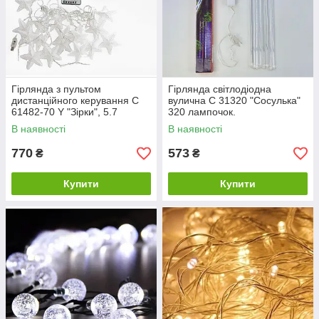
Гірлянда з пультом
Гірлянда світлодіодна
дистанційного керування C
вулична С 31320 "Сосулька"
61482-70 Y "Зірки", 5.7
320 лампочок.
метрів.
В наявності
В наявності
770
573
₴
₴
Купити
Купити