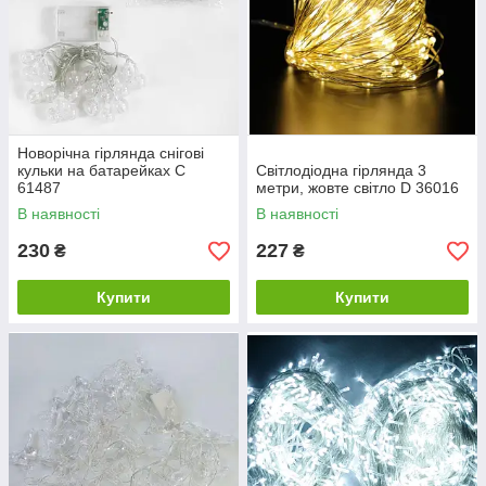
Новорічна гірлянда снігові
кульки на батарейках C
Світлодіодна гірлянда 3
61487
метри, жовте світло D 36016
В наявності
В наявності
230
227
₴
₴
Купити
Купити