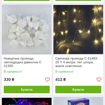
Новорічна гірлянда
Святкова гірлянда C 61483-
світлодіодна дзвіночок С
20 Y 4 метри, тип штора,
31305
жовте освітлення
В наявності
В наявності
330
412
₴
₴
Купити
Купити