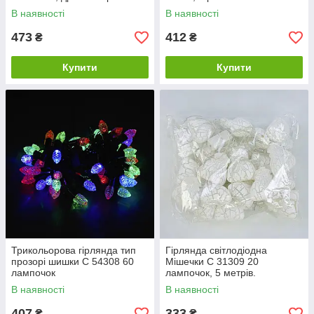
В наявності
В наявності
473
412
₴
₴
Купити
Купити
Трикольорова гірлянда тип
Гірлянда світлодіодна
прозорі шишки С 54308 60
Мішечки С 31309 20
лампочок
лампочок, 5 метрів.
В наявності
В наявності
407
333
₴
₴