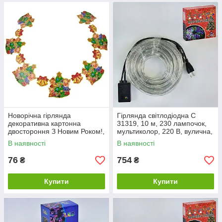
Новорічна гірлянда
Гірлянда світлодіодна C
декоративна картонна
31319, 10 м, 230 лампочок,
двостороння З Новим Роком!,
мультиколор, 220 В, вулична,
з глітером
у коробці
В наявності
В наявності
76
754
₴
₴
Купити
Купити