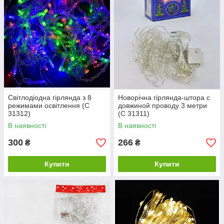
Світлодіодна гірлянда з 8
Новорічна гірлянда-штора с
режимами освітлення (С
довжиной проводу 3 метри
31312)
(С 31311)
В наявності
В наявності
300
266
₴
₴
Купити
Купити