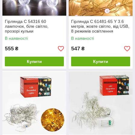
Гірлянда С 54316 60
Гірлянда C 61481-65 Y 3.6
лампочок, біле світло,
метрів, жовте світло, від USB,
прозорі кульки
8 режимів освітлення
В наявності
В наявності
555
547
₴
₴
Купити
Купити