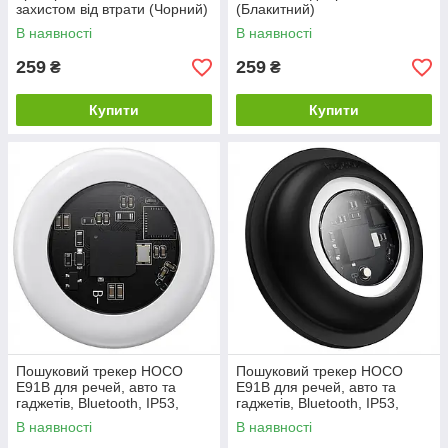
захистом від втрати (Чорний)
(Блакитний)
В наявності
В наявності
259
259
₴
₴
Купити
Купити
Пошуковий трекер HOCO
Пошуковий трекер HOCO
E91B для речей, авто та
E91B для речей, авто та
гаджетів, Bluetooth, IP53,
гаджетів, Bluetooth, IP53,
Bluetooth 5.1, білий
Bluetooth 5.1, чорний
В наявності
В наявності