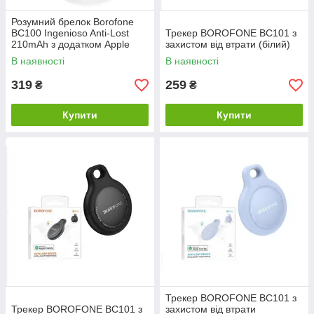
Розумний брелок Borofone
BC100 Ingenioso Anti-Lost
Трекер BOROFONE BC101 з
210mAh з додатком Apple
захистом від втрати (білий)
Find My
В наявності
В наявності
319
259
₴
₴
Купити
Купити
Трекер BOROFONE BC101 з
Трекер BOROFONE BC101 з
захистом від втрати