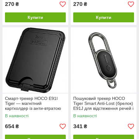
270
270
₴
₴
Купити
Купити
Смарт-трекер HOCO E91I
Пошуковий трекер HOCO
Tiger — магнітний
Tiger Smart Anti-Lost (брелок)
картхолдер із анти-втратою
E91J для відстеження речей і
та перезаряджанням, чорний
ключів
В наявності
В наявності
654
341
₴
₴