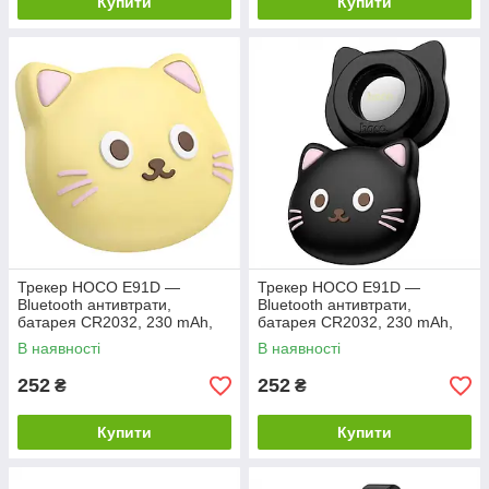
Купити
Купити
Трекер HOCO E91D —
Трекер HOCO E91D —
Bluetooth антивтрати,
Bluetooth антивтрати,
батарея CR2032, 230 mAh,
батарея CR2032, 230 mAh,
замінна, бежевий
замінна, чорний
В наявності
В наявності
252
252
₴
₴
Купити
Купити