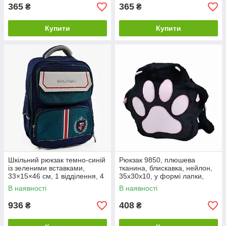
365
365
₴
₴
Купити
Купити
Шкільний рюкзак темно-синій
Рюкзак 9850, плюшева
із зеленими вставками,
тканина, блискавка, нейлон,
33×15×46 см, 1 відділення, 4
35x30x10, у формі лапки,
кишені, арт. C72849
чорний
В наявності
В наявності
936
408
₴
₴