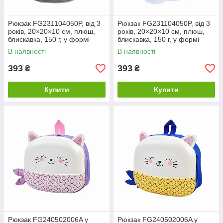
Рюкзак FG231104050P, від 3
Рюкзак FG231104050P, від 3
років, 20×20×10 см, плюш,
років, 20×20×10 см, плюш,
блискавка, 150 г, у формі
блискавка, 150 г, у формі
кота, сірий
кота, білий
В наявності
В наявності
393
393
₴
₴
Купити
Купити
Рюкзак FG240502006A у
Рюкзак FG240502006A у