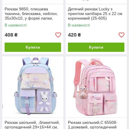
Рюкзак 9850, плюшева
Дитячий рюкзак Lucky з
тканина, блискавка, нейлон,
принтом капібара 25 х 22 см
35x30x10, у формі лапки,
коричневий (25-605)
білий
В наявності
В наявності
408
420
₴
₴
Купити
Купити
Рюкзак шкільний, ,блакитний,
Рюкзак шкільний,C 65508-
ортопедичний 29×16×44 см,
1,рожевий, ортопедичний