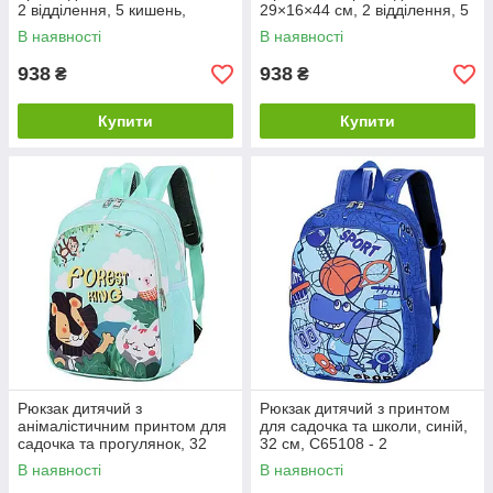
2 відділення, 5 кишень,
29×16×44 см, 2 відділення, 5
регульовані лямки, брелок, C
кишень, регульовані лямки,
В наявності
В наявності
65508
брелок,
938
938
₴
₴
Купити
Купити
Рюкзак дитячий з
Рюкзак дитячий з принтом
анімалістичним принтом для
для садочка та школи, синій,
садочка та прогулянок, 32
32 см, C65108 - 2
см, C65108 - 1
В наявності
В наявності