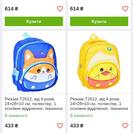
рожевий
жовтий
614
614
₴
₴
Купити
Купити
Рюкзак T2612, від 4 років,
Рюкзак T2612, від 4 років,
24×28×10 см, поліестер, 1
24×28×10 см, поліестер, 1
основне відділення, тканинна
основне відділення, тканинна
ручка, з принтом собаки,
ручка, з принтом качки,
В наявності
В наявності
синій
жовтий
433
433
₴
₴