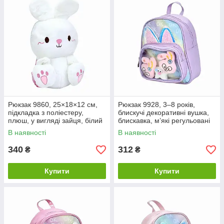
Рюкзак 9860, 25×18×12 см,
Рюкзак 9928, 3–8 років,
підкладка з поліестеру,
блискучі декоративні вушка,
плюш, у вигляді зайця, білий
блискавка, м’які регульовані
лямки, 24×20×10 см,
В наявності
В наявності
фіолетовий
340
312
₴
₴
Купити
Купити