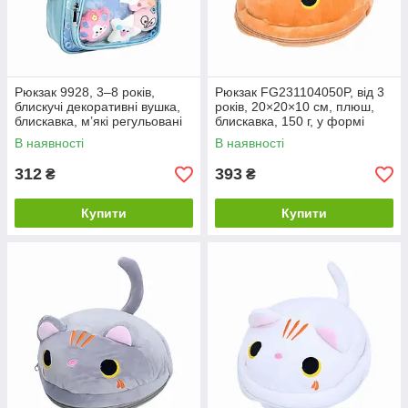
Рюкзак 9928, 3–8 років,
Рюкзак FG231104050P, від 3
блискучі декоративні вушка,
років, 20×20×10 см, плюш,
блискавка, м’які регульовані
блискавка, 150 г, у формі
лямки, 24×20×10 см,
кота, помаранчевий
В наявності
В наявності
блакитний
312
393
₴
₴
Купити
Купити