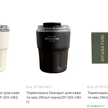
ZF-025-HEI-1
ZF-023-H
ri для кави
Термочашка Sitarayuri для кави
Термочашка 
ZF-025-HEI)
та чаю 290 мл чорна (ZF-025-HEI-
та чаю 290 
1)
В наявності