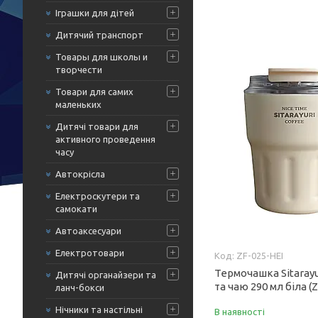
Іграшки для дітей
Дитячий транспорт
Товары для школы и
творчести
Товари для самих
маленьких
Дитячі товари для
активного проведення
часу
Автокрісла
Електроскутери та
самокати
Автоаксесуари
Електротовари
ZF-025-HEI
Термочашка Sitarayu
Дитячі органайзери та
та чаю 290 мл біла (
ланч-бокси
Нічники та настільні
В наявності