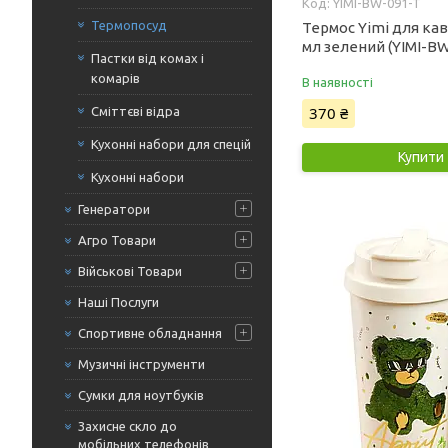
YIMI-BW-091-T
Термопосуд
Термос Yimi для кав
мл зелений (YIMI-BW
Пастки від комах і
комарів
В наявності
370 ₴
Сміттєві відра
Кухонні набори для спецій
Купити
Кухонні набори
Генератори
Агро Товари
Військові Товари
Наші Послуги
Спортивне обладнання
Музичні інструменти
Сумки для ноутбуків
Захисне скло до
мобільних телефонів