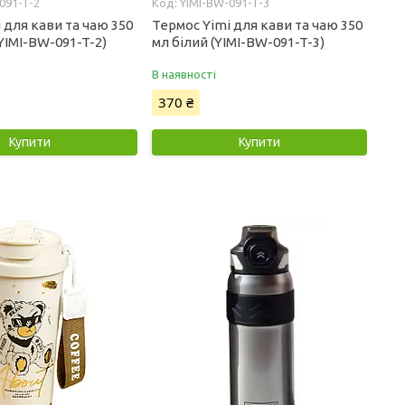
091-T-2
YIMI-BW-091-T-3
 для кави та чаю 350
Термос Yimi для кави та чаю 350
YIMI-BW-091-T-2)
мл білий (YIMI-BW-091-T-3)
В наявності
370 ₴
Купити
Купити