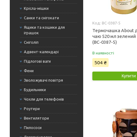
Крісла-мішки
Санки та снігокати
BC-0387-5
Ящики та кошики для
Термочашка About д
іграшок
чаю 520 мл зелени
(BC-0387-5)
Сніголіп
Адвент-календарі
В наявності
Підлогові ваги
504 ₴
Фени
Купити
Зволожувачі повітря
Будильники
Чохли для телефонів
Роутери
Вентилятори
Пилососи