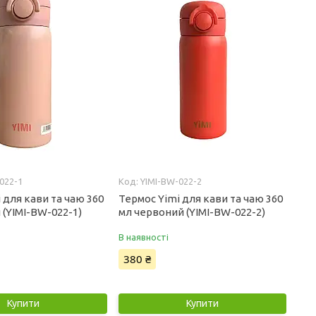
022-1
YIMI-BW-022-2
 для кави та чаю 360
Термос Yimi для кави та чаю 360
(YIMI-BW-022-1)
мл червоний (YIMI-BW-022-2)
В наявності
380 ₴
Купити
Купити