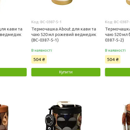
BC-0387-5-1
BC-0387-
ля кави та
Термочашка About для кави та
Термочашка
й ведмедик
чаю 520 мл рожевий ведмедик
чаю 520 мл 
(BC-0387-5-1)
0387-5-2)
В наявності
В наявності
504 ₴
504 ₴
Купити