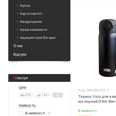
Крісла
Карти пам'яті
Квадроцикли
Ігрові комплекти
Акумуляторні батареї
О нас
Відгуки
Фільтри
Ціна
YIMI-BW-022-3
Термос Yimi для кав
мл чорний (YIMI-BW-
Наявність
В наявності
В наявності
23