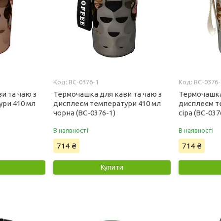
BC-0376-1
BC-0376-
и та чаю з
Термочашка для кави та чаю з
Термочашка
ри 410 мл
дисплеєм температури 410 мл
дисплеєм т
чорна (BC-0376-1)
сіра (BC-037
В наявності
В наявності
714 ₴
714 ₴
Купити