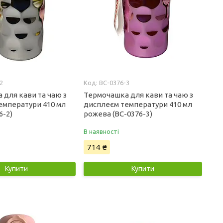
2
BC-0376-3
 для кави та чаю з
Термочашка для кави та чаю з
емператури 410 мл
дисплеєм температури 410 мл
6-2)
рожева (BC-0376-3)
В наявності
714 ₴
Купити
Купити