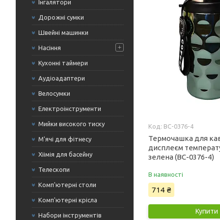
Інгалятори
Дорожні сумки
Швейні машинки
Насіння
Кухонні таймери
Аудіоадаптери
Велосумки
Електроінструменти
Мийки високого тиску
BC-0376-4
Термочашка для кав
М'ячі для фітнесу
дисплеєм температу
Хіімія для басейну
зелена (BC-0376-4)
Телескопи
В наявності
Комп'ютерні столи
714 ₴
Комп'ютерні крісла
Купити
Набори інструментів