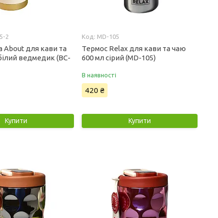
5-2
MD-105
 About для кави та
Термос Relax для кави та чаю
білий ведмедик (BC-
600 мл сірий (MD-105)
В наявності
420 ₴
Купити
Купити