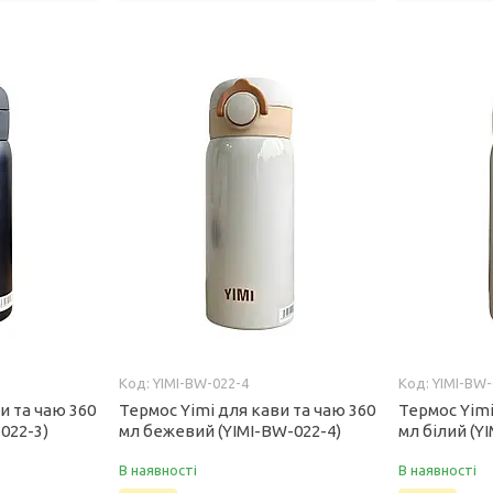
YIMI-BW-022-4
YIMI-BW-
и та чаю 360
Термос Yimi для кави та чаю 360
Термос Yimi
022-3)
мл бежевий (YIMI-BW-022-4)
мл білий (Y
В наявності
В наявності