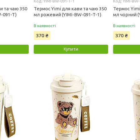
YIMI-BW-091-T-1
YIMI-BW-
и та чаю 350
Термос Yimi для кави та чаю 350
Термос Yimi
-091-T)
мл рожевий (YIMI-BW-091-T-1)
мл чорний (
В наявності
В наявності
370 ₴
370 ₴
Купити