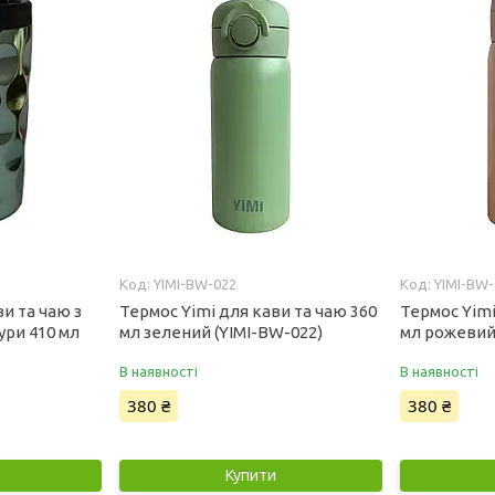
YIMI-BW-022
YIMI-BW-
и та чаю з
Термос Yimi для кави та чаю 360
Термос Yimi
ри 410 мл
мл зелений (YIMI-BW-022)
мл рожевий 
В наявності
В наявності
380 ₴
380 ₴
Купити