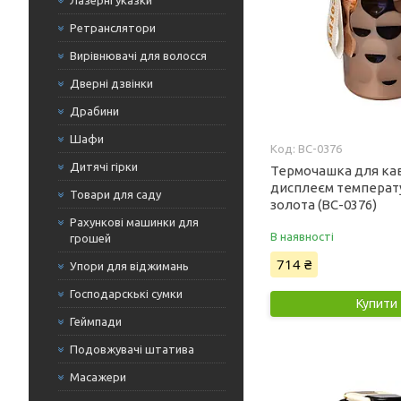
Лазерні указки
Ретранслятори
Вирівнювачі для волосся
Дверні дзвінки
Драбини
Шафи
BC-0376
Дитячі гірки
Термочашка для кав
дисплеєм температу
Товари для саду
золота (BC-0376)
Рахункові машинки для
В наявності
грошей
714 ₴
Упори для віджимань
Господарскькі сумки
Купити
Геймпади
Подовжувачі штатива
Масажери