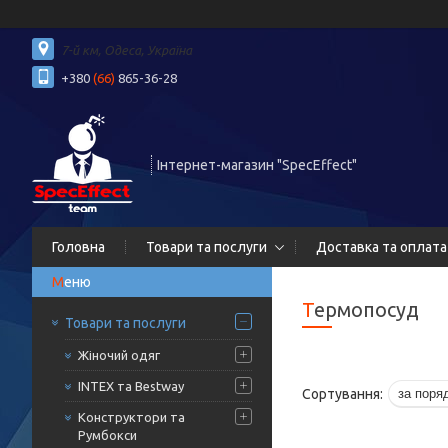
7-й км, Одеса, Україна
+380
(66)
865-36-28
Інтернет-магазин "SpecEffect"
Головна
Товари та послуги
Доставка та оплата
Термопосуд
Товари та послуги
Жіночий одяг
INTEX та Bestway
Конструктори та
Румбокси