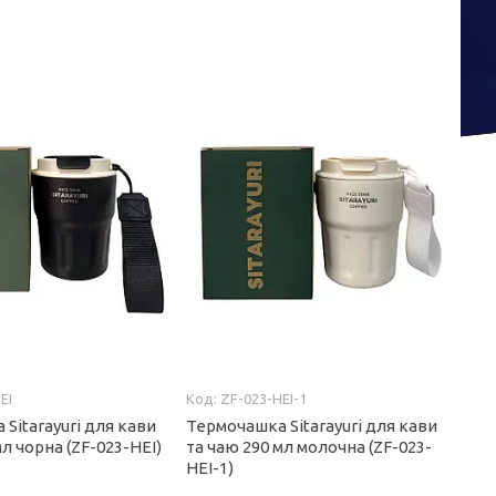
EI
ZF-023-HEI-1
Sitarayuri для кави
Термочашка Sitarayuri для кави
мл чорна (ZF-023-HEI)
та чаю 290 мл молочна (ZF-023-
HEI-1)