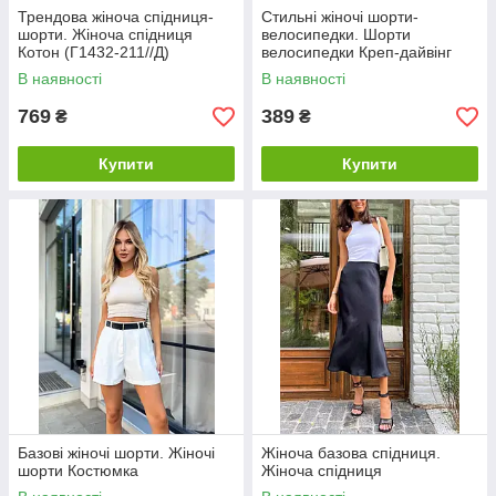
Трендова жіноча спідниця-
Стильні жіночі шорти-
шорти. Жіноча спідниця
велосипедки. Шорти
Котон (Г1432-211//Д)
велосипедки Креп-дайвінг
В наявності
В наявності
769
389
₴
₴
Купити
Купити
Базові жіночі шорти. Жіночі
Жіноча базова спідниця.
шорти Костюмка
Жіноча спідниця