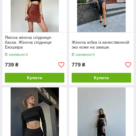
Якісна жіноча спідниця-
баска. Жіноча спідниця
Жіноча юбка із качественной
Екошкіра
эко кожи на замше.
В наявності
В наявності
739
779
₴
₴
Купити
Купити