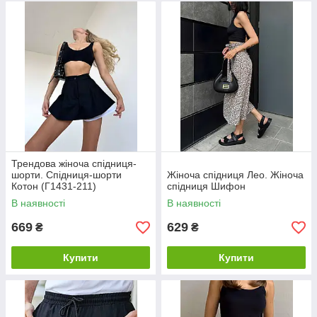
Трендова жіноча спідниця-
шорти. Спідниця-шорти
Жіноча спідниця Лео. Жіноча
Котон (Г1431-211)
спідниця Шифон
В наявності
В наявності
669
629
₴
₴
Купити
Купити