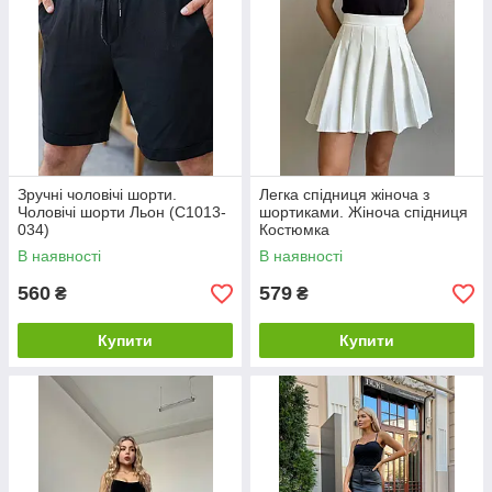
Зручні чоловічі шорти.
Легка спідниця жіноча з
Чоловічі шорти Льон (С1013-
шортиками. Жіноча спідниця
034)
Костюмка
В наявності
В наявності
560
579
₴
₴
Купити
Купити