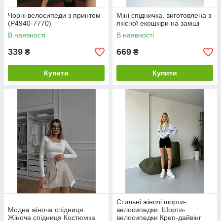
Чорні велосипеди з принтом
Міні спідничка, виготовлена з
(Р4940-7770)
якісної екошкіри на замші
В наявності
В наявності
339
669
₴
₴
Купити
Купити
Стильні жіночі шорти-
Модна жіноча спідниця.
велосипедки. Шорти-
Жіноча спідниця Костюмка
велосипедки Креп-дайвінг