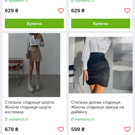
В наявності
В наявності
629
629
₴
₴
Купити
Купити
Стильна спідниця-шорти.
Стильна ділова спідниця.
Жіноча спідниця-шорти
Жіноча спідниця замша на
костюмка
дайвінгу
В наявності
В наявності
679
599
₴
₴