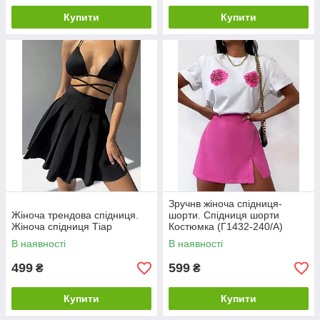
Купити
Купити
Зручнв жіноча спідниця-
Жіноча трендова спідниця.
шорти. Спідниця шорти
Жіноча спідниця Тіар
Костюмка (Г1432-240/А)
В наявності
В наявності
499
599
₴
₴
Купити
Купити