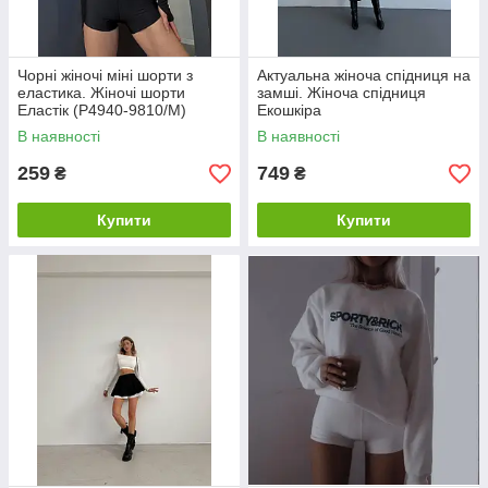
Чорні жіночі міні шорти з
Актуальна жіноча спідниця на
еластика. Жіночі шорти
замші. Жіноча спідниця
Еластік (Р4940-9810/М)
Екошкіра
В наявності
В наявності
259
749
₴
₴
Купити
Купити