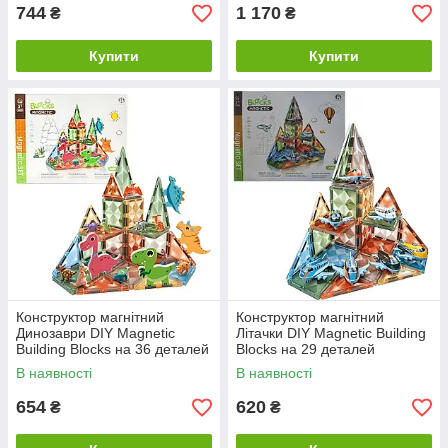
744
1 170
₴
₴
Купити
Купити
Конструктор магнітний
Конструктор магнітний
Динозаври DIY Magnetic
Літачки DIY Magnetic Building
Building Blocks на 36 деталей
Blocks на 29 деталей
(СН1214)
(СН1212)
В наявності
В наявності
654
620
₴
₴