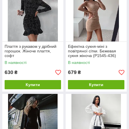
Плаття з рукавом у дрібний
Ефектна сукня-міні з
горошок. Жіноче плаття,
повітряної сітки. Бежевая
софт
сукня жіноча (Р1545-436)
В наявності
В наявності
630
679
₴
₴
Купити
Купити