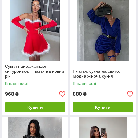
Сукня найбажанішої
снігуроньки. Плаття на новий
Плаття, сукня на свято.
рік
Модна жіноча сукня
В наявності
В наявності
968
880
₴
₴
Купити
Купити