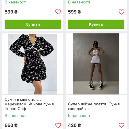
В наявності
В наявності
599
599
₴
₴
Купити
Купити
Сукня в міні стиль з
мереживом. Жіноча сукня
Супер якісне плаття. Сукня
Чорне Софт
крепдайвінг
В наявності
В наявності
660
420
₴
₴