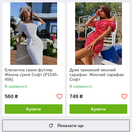
Елегантна сукня-футляр.
Дуже приємний жіночий
Жіноча сукня Софт (Р1545-
сарафан. Жіночий сарафан
456)
Софт
В наявності
В наявності
560
749
₴
₴
Купити
Купити
Показати ще