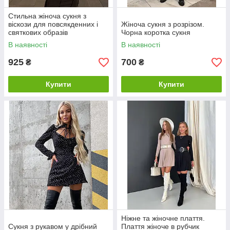
Стильна жіноча сукня з
віскози для повсякденних і
Жіноча сукня з розрізом.
святкових образів
Чорна коротка сукня
В наявності
В наявності
925
700
₴
₴
Купити
Купити
Ніжне та жіночне плаття.
Сукня з рукавом у дрібний
Плаття жіноче в рубчик