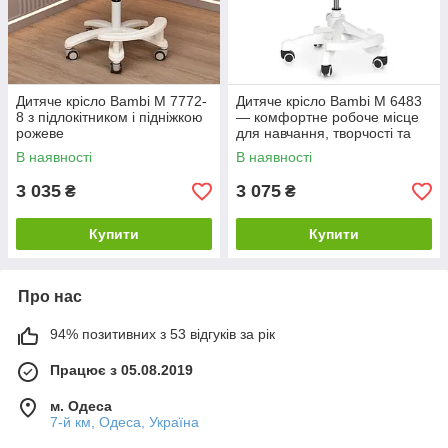
Дитяче крісло Bambi M 7772-
Дитяче крісло Bambi M 6483
8 з підлокітником і підніжкою
— комфортне робоче місце
рожеве
для навчання, творчості та
відпочинку
В наявності
В наявності
3 035
3 075
₴
₴
Купити
Купити
Про нас
94% позитивних з 53 відгуків за рік
Працює з 05.08.2019
м. Одеса
7-й км, Одеса, Україна