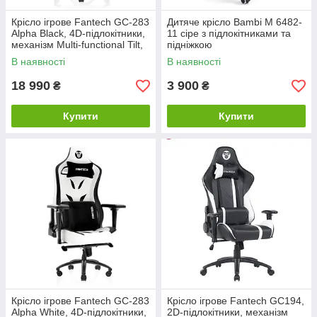
Крісло ігрове Fantech GC-283
Дитяче крісло Bambi M 6482-
Alpha Black, 4D-підлокітники,
11 сіре з підлокітниками та
механізм Multi-functional Tilt,
підніжкою
PU-шкіра, газліфт 4 класу
В наявності
В наявності
18 990
3 900
₴
₴
Купити
Купити
Крісло ігрове Fantech GC-283
Крісло ігрове Fantech GC194,
Alpha White, 4D-підлокітники,
2D-підлокітники, механізм