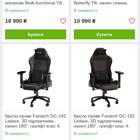
механізм Multi-functional Tilt,
Butterfly Tilt, нахил спинки
PU-шкіра, газліфт 4 класу
180°, ПВХ-шкіра,
В наявності
В наявності
навантаження до 150 кг
18 990
10 990
₴
₴
Купити
Купити
Крісло ігрове Fantech GC-192
Крісло ігрове Fantech GC-192
Ledare, 3D підлокітники,
Ledare, 3D підлокітники,
нахил 180°, газліфт клас 4,
нахил 180°, газліфт клас 4,
пінопласт висок. щільності,
пінопласт висок. щільності,
В наявності
В наявності
Black
Brown