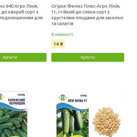
кс 640 Агро Лінія,
Огірок Фенікс Плюс Агро Лінія,
й до хвороб сорт з
1г, стійкий до спеки сорт з
плодоношенням для
хрусткими плодами для засолки
та салатів
В наявності
14 ₴
Купити
Купити