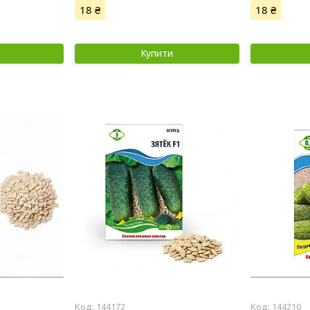
18 ₴
18 ₴
Купити
144172
144210