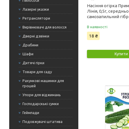
Пилососи
Насіння огірка Прим
Лазерні указки
Лінія, 0,5г, середнь
самозапильний гібр
Ретранслятори
В наявності
Вирівнювачі для волосся
18 ₴
Дверні дзвінки
Драбини
Купити
Шафи
Дитячі гірки
Товари для саду
Рахункові машинки для
грошей
Упори для віджимань
Господарскькі сумки
Геймпади
Подовжувачі штатива