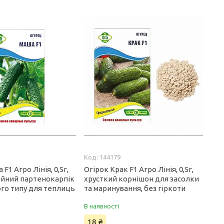
144179
F1 Агро Лінія, 0,5г,
Огірок Крак F1 Агро Лінія, 0,5г,
йний партенокарпік
хрусткий корнішон для засолки
го типу для теплиць
та маринування, без гіркоти
В наявності
18 ₴