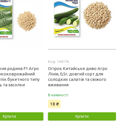
144176
жня родина F1 Агро
Огірок Китайське диво Агро
, високоврожайний
Лінія, 0,5г, довгий сорт для
пік букетного типу
солодких салатів та свіжого
ь та засолки
вживання
В наявності
18 ₴
Купити
Купити