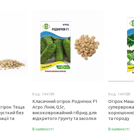
144199
144188
Класичний огірок Роднічок F1
Огірок Маша 
огірок Теща
Агро Лінія, 0,5г,
суперврожа
хрусткий без
високоврожайний гібрид для
корнішонно
ації та
відкритого ґрунту та засолки
та городу
В наявності
В наявності