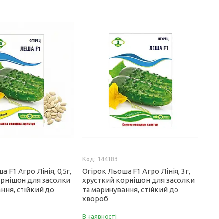
144183
 F1 Агро Лінія, 0,5г,
Огірок Льоша F1 Агро Лінія, 3г,
орнішон для засолки
хрусткий корнішон для засолки
ння, стійкий до
та маринування, стійкий до
хвороб
В наявності