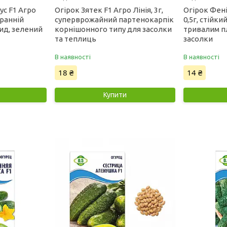
ус F1 Агро
Огірок Зятек F1 Агро Лінія, 3г,
Огірок Фені
оранній
суперврожайний партенокарпік
0,5г, стійки
ид, зелений
корнішонного типу для засолки
тривалим 
та теплиць
засолки
В наявності
В наявності
18 ₴
14 ₴
Купити