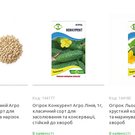
144177
144182
змій Агро
Огірок Конкурент Агро Лінія, 1г,
Огірок Льоша
орт для
класичний сорт для
хрусткий к
а нарізок
засолювання та консервації,
та маринува
стійкий до хвороб
хвороб
В наявності
В наявності