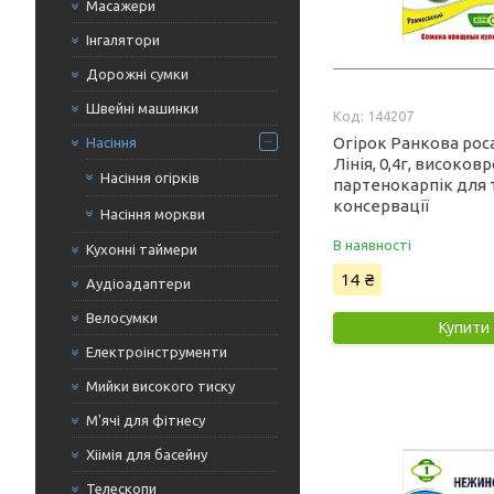
Масажери
Інгалятори
Дорожні сумки
Швейні машинки
144207
Огірок Ранкова роса
Насіння
Лінія, 0,4г, високо
Насіння огірків
партенокарпік для 
консервації
Насіння моркви
В наявності
Кухонні таймери
14 ₴
Аудіоадаптери
Велосумки
Купити
Електроінструменти
Мийки високого тиску
М'ячі для фітнесу
Хіімія для басейну
Телескопи