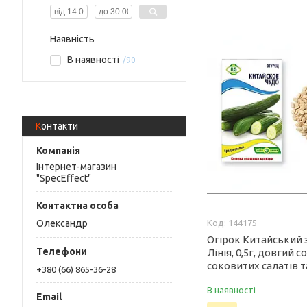
Наявність
В наявності
90
Контакти
Інтернет-магазин
"SpecEffect"
144175
Олександр
Огірок Китайський 
Лінія, 0,5г, довгий с
соковитих салатів т
+380 (66) 865-36-28
В наявності