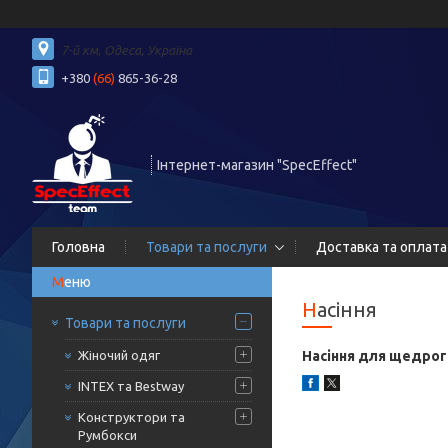
7-й км, Одеса, Україна
+380
(66)
865-36-28
Інтернет-магазин "SpecEffect"
Головна
Товари та послуги
Доставка та оплата
Насіння
Товари та послуги
Жіночий одяг
Насіння для щедрого
INTEX та Bestway
Конструктори та
Румбокси