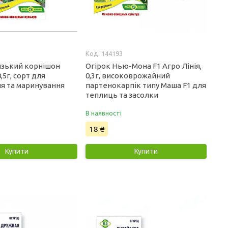
144193
изький корнішон
Огірок Нью-Мона F1 Агро Лінія,
0,5г, сорт для
0,3г, високоврожайний
я та маринування
партенокарпік типу Маша F1 для
теплиць та засолки
В наявності
18 ₴
Купити
Купити