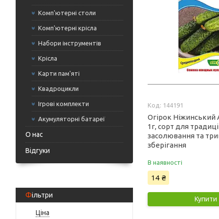
Комп'ютерні столи
Комп'ютерні крісла
Набори інструментів
Крісла
Карти пам'яті
Квадроцикли
Ігрові комплекти
144191
Огірок Ніжинський А
Акумуляторні батареї
1г, сорт для традиц
О нас
засолювання та тр
зберігання
Відгуки
В наявності
14 ₴
Фільтри
Купити
Ціна