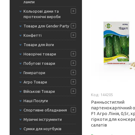
лампи
Кольорові дими та
піротехнічні вироби
Товари для Gender Party
Конфетті
Товари для йоги
Новорічні товари
Побутові товари
Генератори
Агро Товари
Військові Товари
144205
Наші Послуги
Ранньостиглий
партенокарпічний 
Спортивне обладнання
F1 Агро Лінія, 0,5г, 
гіркоти для консерв
Музичні інструменти
салатів
Сумки для ноутбуків