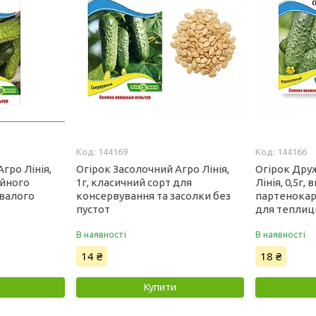
144169
144166
гро Лінія,
Огірок Засолочний Агро Лінія,
Огірок Дру
ійного
1г, класичний сорт для
Лінія, 0,5г
ивалого
консервування та засолки без
партенокар
пустот
для теплиц
В наявності
В наявності
14 ₴
18 ₴
Купити