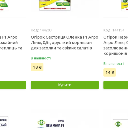
144203
144194
 F1 Агро
Огірок Сестриця Оленка F1 Агро
Огірок Пар
врожайний
Лінія, 0,5г, хрусткий корнішон
Агро Лінія, 
теплиць та
для засолки та свіжих салатів
засолюванн
корнішонів
В наявності
В наявності
18 ₴
14 ₴
Купити