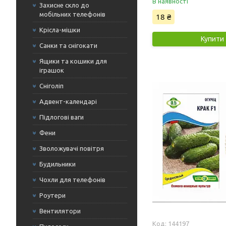
В наявності
Захисне скло до
мобільних телефонів
18 ₴
Крісла-мішки
Купити
Санки та снігокати
Ящики та кошики для
іграшок
Сніголіп
Адвент-календарі
Підлогові ваги
Фени
Зволожувачі повітря
Будильники
Чохли для телефонів
Роутери
Вентилятори
144197