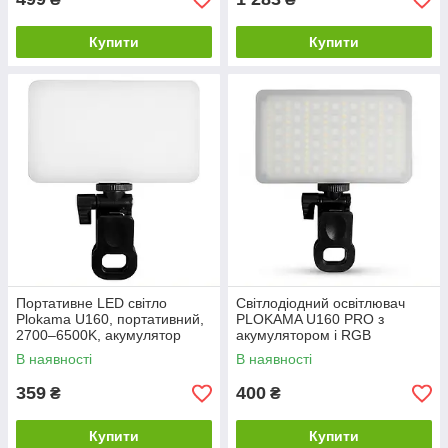
Купити
Купити
Портативне LED світло
Світлодіодний освітлювач
Plokama U160, портативний,
PLOKAMA U160 PRO з
2700–6500K, акумулятор
акумулятором і RGB
2000 мАг, чорне
режимом 2700–6500K ,
В наявності
В наявності
чорний
359
400
₴
₴
Купити
Купити