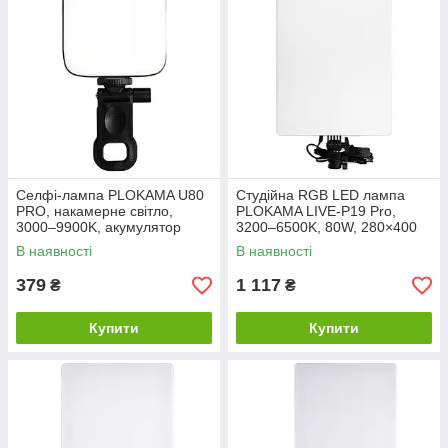
Селфі-лампа PLOKAMA U80
Студійна RGB LED лампа
PRO, накамерне світло,
PLOKAMA LIVE-P19 Pro,
3000–9900K, акумулятор
3200–6500K, 80W, 280×400
2000 мАг, чорна
мм, чорна
В наявності
В наявності
379
1 117
₴
₴
Купити
Купити