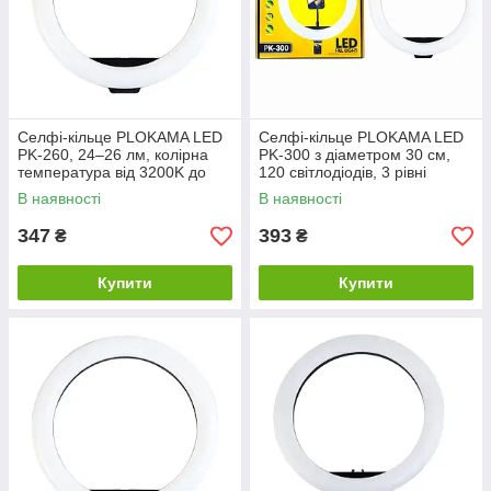
Селфі-кільце PLOKAMA LED
Селфі-кільце PLOKAMA LED
PK-260, 24–26 лм, колірна
PK-300 з діаметром 30 см,
температура від 3200K до
120 світлодіодів, 3 рівні
6500K, чорне
яскравості, 3000K – 6000K,
В наявності
В наявності
чорне
347
393
₴
₴
Купити
Купити