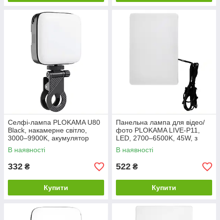
Селфі-лампа PLOKAMA U80
Панельна лампа для відео/
Black, накамерне світло,
фото PLOKAMA LIVE-P11,
3000–9900K, акумулятор
LED, 2700–6500K, 45W, з
2000 мАг
ПДУ, чорна
В наявності
В наявності
332
522
₴
₴
Купити
Купити