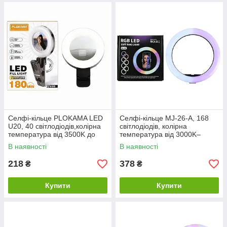
Селфі-кільце PLOKAMA LED
Селфі-кільце MJ-26-A, 168
U20, 40 світлодіодів,колірна
світлодіодів, колірна
температура від 3500K до
температура від 3000K–
6500K,три рівні яскравості,
6000K ,16 кольорів, АБС+ПК,
В наявності
В наявності
чорне
чорне
218
378
₴
₴
Купити
Купити