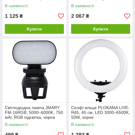
мА·г, чорна
В наявності
В наявності
1 125
2 067
₴
₴
Купити
Купити
Світлодіодна лампа JMARY
Селфі кільце PLOKAMA LIVE-
FM-16RGB, 5000–6000K, 750
R45, 45 см, LED 3000–6500K,
мАг, RGB підсвітка, чорна
50W, чорне
В наявності
В наявності
499
1 283
₴
₴