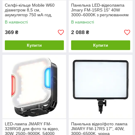
Селфі-кільце Mobile W60
Панельна LED-відеолампа
діаметром 8,5 см,
Jmary FM-15RS 15" 40W
акумулятор 750 мА·год,
3000–6000K з регулюванням
2700K–6500K, пластик, 3
яскравості та температури
В наявності
В наявності
режими, біле
369
2 088
₴
₴
Купити
Купити
LED-лампа JMARY FM-
Панельна відео/фото лампа
328RGB для фото та відео,
JMARY FM-17RS 17", 40W,
30W, 2500–9000K, 54000
3000–6500K, чорна