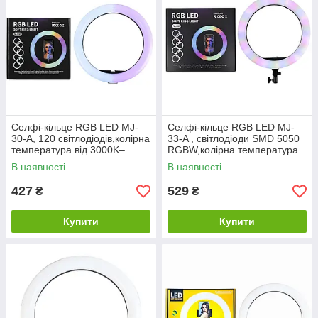
Селфі-кільце RGB LED MJ-
Селфі-кільце RGB LED MJ-
30-A, 120 світлодіодів,колірна
33-A , світлодіоди SMD 5050
температура від 3000K–
RGBW,колірна температура
6000K,алюмінієвий сплав,
від 3000K–6000K, чорне
В наявності
В наявності
чорне
427
529
₴
₴
Купити
Купити