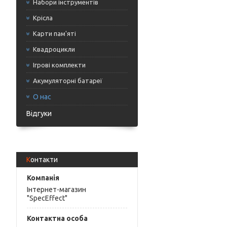
Набори інструментів
Крісла
Карти пам'яті
Квадроцикли
Ігрові комплекти
Акумуляторні батареї
О нас
Відгуки
Контакти
Інтернет-магазин
"SpecEffect"