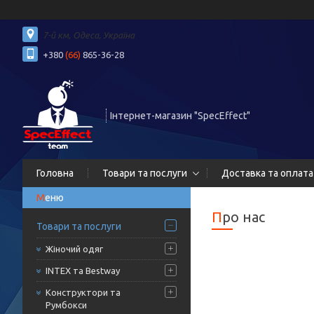
7-й км, Одеса, Україна
+380
(66)
865-36-28
Інтернет-магазин "SpecEffect"
Головна
Товари та послуги
Доставка та оплата
Про нас
Товари та послуги
Жіночий одяг
INTEX та Bestway
Конструктори та
Румбокси