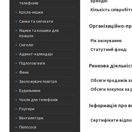
Бренди:
телефонів
Кількість співробіт
Крісла-мішки
Санки та снігокати
Організаційно-пр
Ящики та кошики для
іграшок
Рік заснування:
Сніголіп
Статутний фонд:
Адвент-календарі
Підлогові ваги
Ринкова діяльніс
Фени
Обсяги продажів за
Зволожувачі повітря
Обсяги покупок за р
Будильники
Чохли для телефонів
Інформація про 
Роутери
Вентилятори
Сертифікати відпо
Пилососи