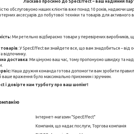
Ласкаво просимо до SpecEffect – ваш надійний пар
дістю обслуговуємо наших клієнтів вже понад 10 років, надаючи шир
терних аксесуарів до побутової техніки та товарів для активного в
ність:
Ми ретельно відбираємо товари у перевірених виробників, щ
 товарів
: У SpecEffect ви знайдете все, що вам знадобиться – від 
а відпочинку.
чна доставка
: Ми цінуємо ваш час, тому пропонуємо швидку та над
и.
рвіс:
Наша дружня команда готова допомогти вам зробити правильни
б ваше враження було максимально приємним і зручним.
t і довірте нам турботу про ваш шопінг!
компанію
Інтернет-магазин "SpecEffect"
Компанія, що надає послуги, Торгова компанія