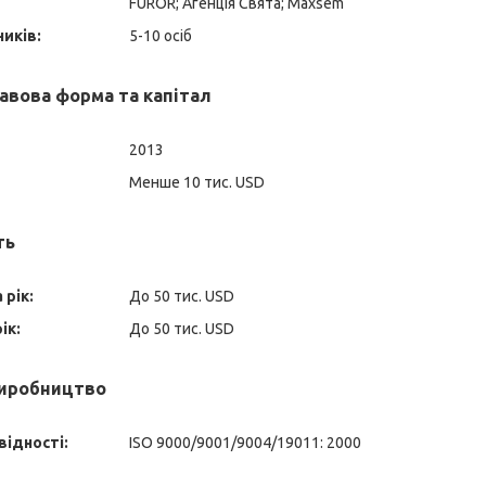
FUROR; Агенція Свята; Maxsem
ників:
5-10 осіб
авова форма та капітал
2013
Менше 10 тис. USD
ть
 рік:
До 50 тис. USD
ік:
До 50 тис. USD
виробництво
відності:
ISO 9000/9001/9004/19011: 2000