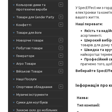
Кольорові дими та
У SpecEffect ми з гор
піротехнічні вироби
електроніки та комп'ю
вашого життя.
Товари для Gender Party
Наші переваги:
Конфетті
Якість та надій
Товари для йоги
асортименті.
Широкий вибір
Новорічні товари
товарів для дому т
Побутові товари
Швидка та зру
найкоротші термін
Генератори
Професійний се
Агро Товари
прагнемо того, що
Вибирайте SpecEffec
Військові Товари
Наші Послуги
Інформація про 
Спортивне обладнання
Музичні інструменти
Назва:
Сумки для ноутбуків
Тип компанії:
Захисне скло до мобільних