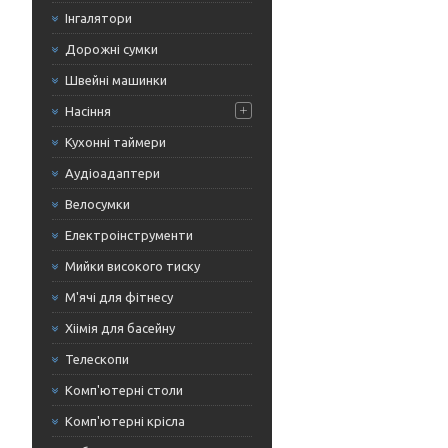
Інгалятори
Дорожні сумки
Швейні машинки
Насіння
Кухонні таймери
Аудіоадаптери
Велосумки
Електроінструменти
Мийки високого тиску
М'ячі для фітнесу
Хіімія для басейну
Телескопи
Комп'ютерні столи
Комп'ютерні крісла