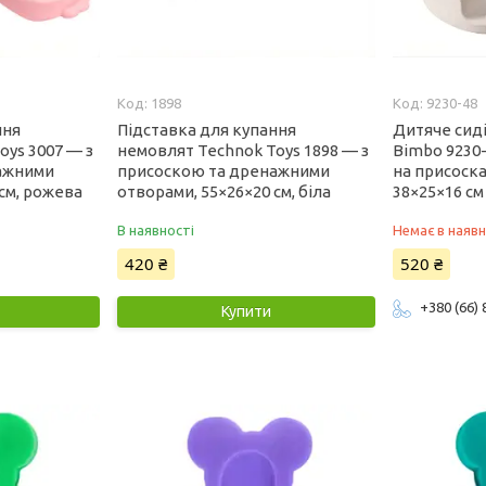
1898
9230-48
ння
Підставка для купання
Дитяче сид
oys 3007 — з
немовлят Technok Toys 1898 — з
Bimbo 9230
ажними
присоскою та дренажними
на присоска
см, рожева
отворами, 55×26×20 см, біла
38×25×16 см
В наявності
Немає в наявн
420 ₴
520 ₴
+380 (66)
Купити