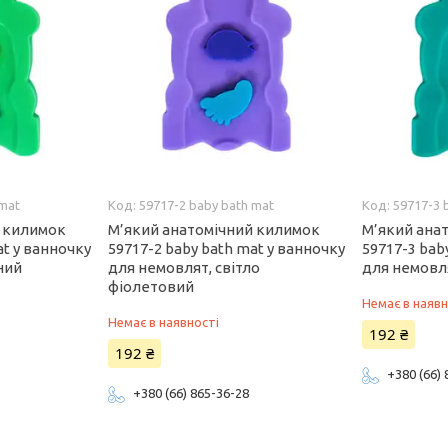
 mat
59717-2 baby bath mat
59717-3 
й килимок
М’який анатомічний килимок
М’який ана
at у ванночку
59717-2 baby bath mat у ванночку
59717-3 bab
ний
для немовлят, світло
для немовл
фіолетовий
Немає в наявн
Немає в наявності
192 ₴
192 ₴
+380 (66)
+380 (66) 865-36-28