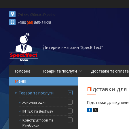
7-й км, Одеса, Україна
+380
(66)
865-36-28
Інтернет-магазин "SpecEffect"
Головна
Товари та послуги
Доставка та оплата
Підставки для
Товари та послуги
Жіночий одяг
Підставки для купанн
INTEX та Bestway
Конструктори та
Румбокси