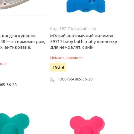
59717 baby bath mat
іння для купання
М’який анатомічний килимок
-48 — з термометром,
59717 baby bath mat у ванночку
х, антиковзке,
для немовлят, синій
Немає в наявності
ості
192 ₴
+380 (66) 865-36-28
 865-36-28