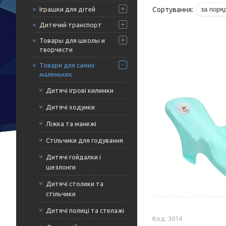
Іграшки для дітей
Дитячий транспорт
Товары для школы и
творчести
Товари для самих
маленьких
Дитячі ігрові килимки
Дитячі ходунки
Ліжка та манежі
Стільчики для годування
Дитячі гойдалки і
шезлонги
Дитячі столики та
стільчики
Дитячі полиці та стелажі
3014