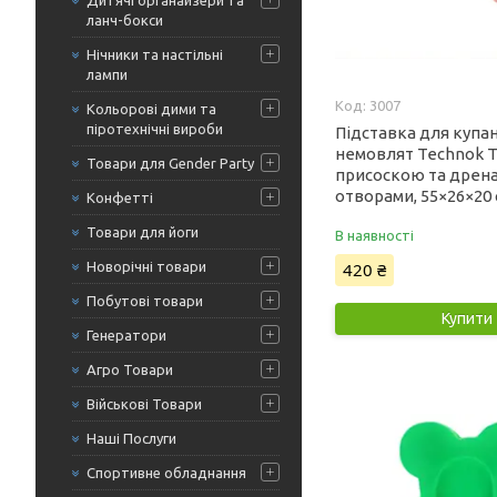
Дитячі органайзери та
ланч-бокси
Нічники та настільні
лампи
3007
Кольорові дими та
піротехнічні вироби
Підставка для купа
немовлят Technok T
Товари для Gender Party
присоскою та дрен
отворами, 55×26×20 
Конфетті
Товари для йоги
В наявності
420 ₴
Новорічні товари
Побутові товари
Купити
Генератори
Агро Товари
Військові Товари
Наші Послуги
Спортивне обладнання