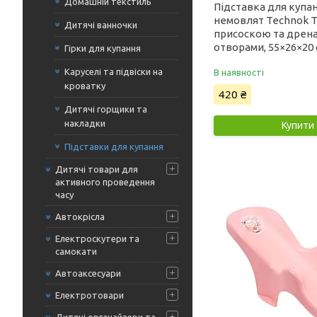
Домашній текстиль
Підставка для купа
немовлят Technok T
Дитячі ванночки
присоскою та дрен
отворами, 55×26×20 
Гірки для купання
Каруселі та підвіски на
В наявності
кроватку
420 ₴
Дитячі горщики та
накладки
Купити
Підставки для купання
Дитячі товари для
активного проведення
часу
Автокрісла
Електроскутери та
самокати
Автоаксесуари
Електротовари