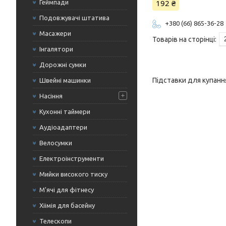
192 ₴
Геймпади
Подовжувачі штатива
+380 (66) 865-36-28
Масажери
Інгалятори
Дорожні сумки
Підставки для купанн
Швейні машинки
Насіння
Кухонні таймери
Аудіоадаптери
Велосумки
Електроінструменти
Мийки високого тиску
М'ячі для фітнесу
Хіімія для басейну
Телескопи