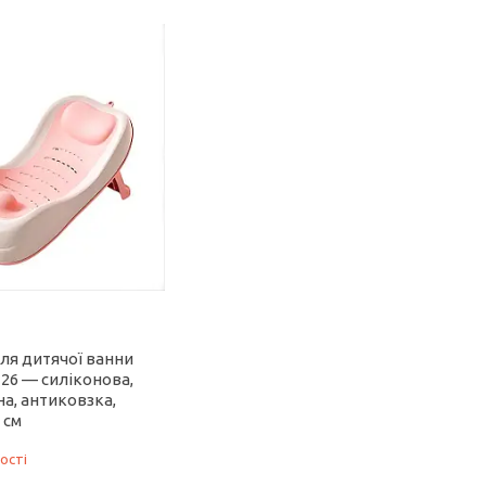
ля дитячої ванни
26 — силіконова,
а, антиковзка,
 см
ості