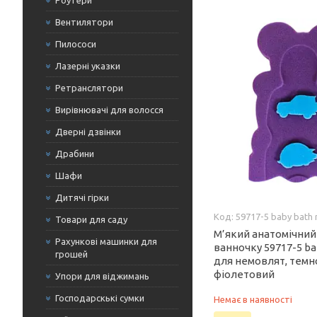
Роутери
Вентилятори
Пилососи
Лазерні указки
Ретранслятори
Вирівнювачі для волосся
Дверні дзвінки
Драбини
Шафи
Дитячі гірки
59717-5 baby bath
Товари для саду
М’який анатомічний
Рахункові машинки для
ванночку 59717-5 ba
грошей
для немовлят, темн
фіолетовий
Упори для віджимань
Господарскькі сумки
Немає в наявності