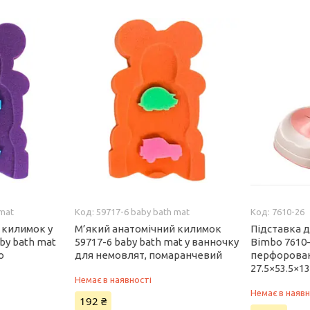
 mat
59717-6 baby bath mat
7610-26
 килимок у
М’який анатомічний килимок
Підставка д
by bath mat
59717-6 baby bath mat у ванночку
Bimbo 7610-
о
для немовлят, помаранчевий
перфорован
27.5×53.5×13
Немає в наявності
Немає в наявн
192 ₴