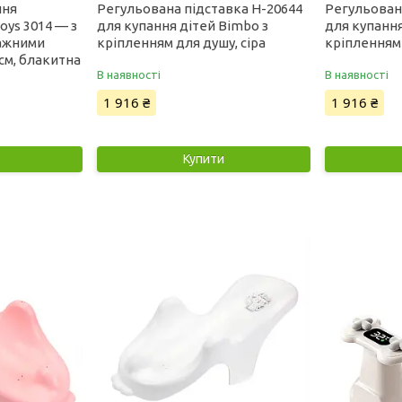
ння
Регульована підставка H-20644
Регульован
oys 3014 — з
для купання дітей Bimbo з
для купання
ажними
кріпленням для душу, сіра
кріпленням
см, блакитна
В наявності
В наявності
1 916 ₴
1 916 ₴
Купити