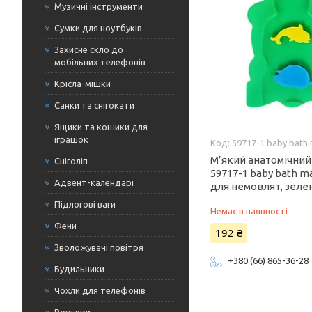
Музичні інструменти
Сумки для ноутбуків
Захисне скло до
мобільних телефонів
Крісла-мішки
Санки та снігокати
Ящики та кошики для
іграшок
59717-1 baby bath
М’який анатомічни
Сніголіп
59717-1 baby bath m
Адвент-календарі
для немовлят, зеле
Підлогові ваги
Немає в наявності
Фени
192 ₴
Зволожувачі повітря
+380 (66) 865-36-28
Будильники
Чохли для телефонів