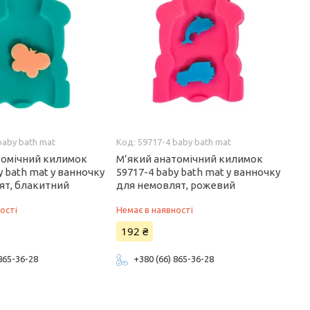
baby bath mat
59717-4 baby bath mat
томічний килимок
М’який анатомічний килимок
y bath mat у ванночку
59717-4 baby bath mat у ванночку
ят, блакитний
для немовлят, рожевий
ості
Немає в наявності
192 ₴
 865-36-28
+380 (66) 865-36-28