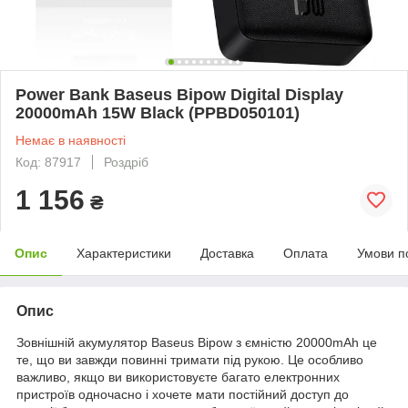
Power Bank Baseus Bipow Digital Display
20000mAh 15W Black (PPBD050101)
Немає в наявності
Код: 87917
Роздріб
1 156
₴
Опис
Характеристики
Доставка
Оплата
Умови п
Опис
Зовнішній акумулятор Baseus Bipow з ємністю 20000mAh це
те, що ви завжди повинні тримати під рукою. Це особливо
важливо, якщо ви використовуєте багато електронних
пристроїв одночасно і хочете мати постійний доступ до