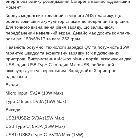
енергії без ризику розрядження батареї в найнесподіваніший
момент.
Корпус моделі виготовлений із міцного ABS-пластику, що
робить зовнішній акумулятор стійким до подряпин та тріщин.
Для точного визначення рівня заряду, що залишився,
передбачений невеликий екран. Девайс має досить компактні
розміри: 153х69х17 та вага 252 грам.
Наявність розумної технології зарядки QC та потужність 15W
гарантує швидку та ефективну зарядку всіх підключених
пристроїв. Використання кількох різних портів, включаючи два
USB, один USB Type-C та один MicroUSB, робить цей
аксесуар дуже універсальним. Заряджайте 3 пристрої
одночасно.
Входи:
Micro Input: 5V2А (10W Max)
Type-C Input: 5V3A (15W Max)
Виходи:
USB1/USB2: 5V3A (15W Max)
USB Type-C: 5V3A (15W Max)
USB1+USB2+Type-C: 5V/3A Max (15W)