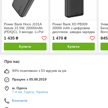
Power Bank Hoco J101A
Power Bank XO PB309
Унів
Astute 22.5W, 20000mAh
20000 mAh з цифровим
Бата
(PD/QC), 3 виходи, Li-Pol
дисплеєм, швидка зарядка
Boro
Black
22.5W, чорний
22.5
1 435
1 470
845
₴
₴
comp
Купити
Купити
Про нас
94% позитивних з 53 відгуків за рік
Працює з 05.08.2019
м. Одеса
7-й км, Одеса, Україна
Контакти