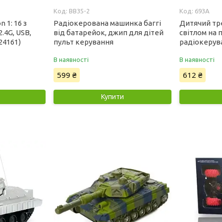
BB35-2
693A
 1: 16 з
Радіокерована машинка баггі
Дитячий тре
.4G, USB,
від батарейок, джип для дітей
світлом на 
L24161)
пульт керування
радіокерув
В наявності
В наявності
599 ₴
612 ₴
Купити