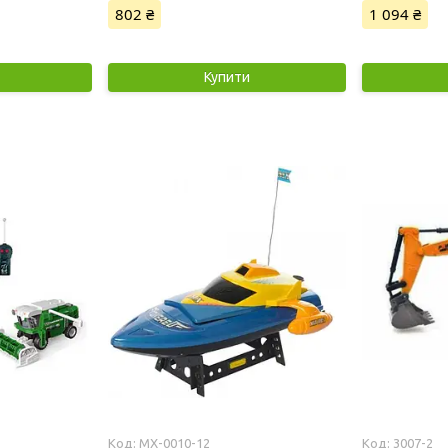
802 ₴
1 094 ₴
Купити
MX-0010-12
3007-2