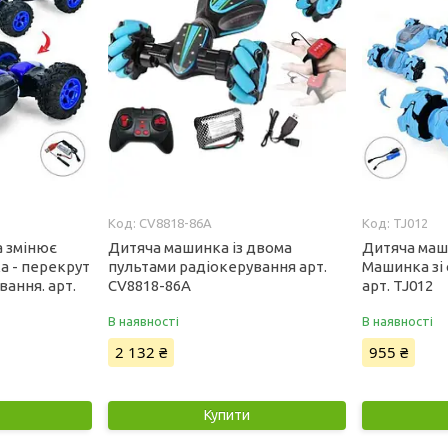
CV8818-86A
TJ012
а змінює
Дитяча машинка із двома
Дитяча маш
а - перекрут
пультами радіокерування арт.
Машинка зі
вання. арт.
CV8818-86A
арт. TJ012
В наявності
В наявності
2 132 ₴
955 ₴
Купити