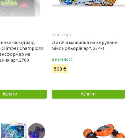
234-1
шинка-всюдихід
Дитяча машинка на керуванні
 Climber Champions.
мікс кольорів арт. 234-1
ансформер на
В наявності
ання арт.2788
508 ₴
Купити
Купити