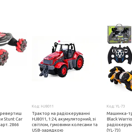
HJ8011
YL-73
еревертиш
Трактор на радіокеруванні
Машинка-тр
и Stunt Car
HJ8011, 1:24, акумуляторний, зі
Black Warri
арт. 2866
світлом, гумовими колесами та
радіокерува
USB-зарядкою
(YL-73)