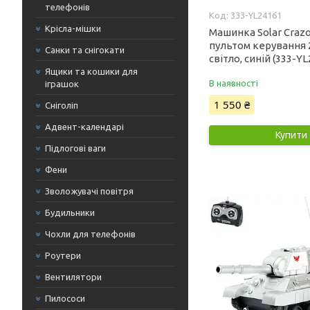
телефонів
333-YL24161
Крісла-мішки
Машинка Solar Crazon
пультом керування 2
Санки та снігокати
світло, синій (333-Y
Ящики та кошики для
В наявності
іграшок
1 550 ₴
Сніголіп
Адвент-календарі
Купити
Підлогові ваги
Фени
Зволожувачі повітря
Будильники
Чохли для телефонів
Роутери
Вентилятори
Пилососи