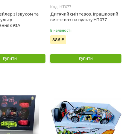
HT077
йлер зі звуком та
Дитячий сміттєвоз. Іграшковий
пульту
сміттєвоз на пульту HT077
ання 693A
В наявності
886 ₴
Купити
Купити