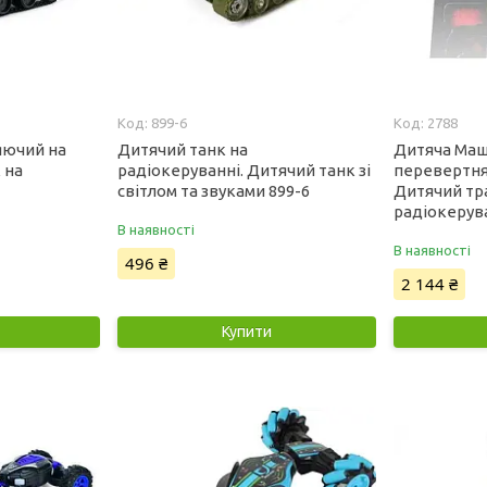
899-6
2788
яючий на
Дитячий танк на
Дитяча Ма
 на
радіокеруванні. Дитячий танк зі
перевертня
світлом та звуками 899-6
Дитячий тр
радіокерув
В наявності
В наявності
496 ₴
2 144 ₴
Купити