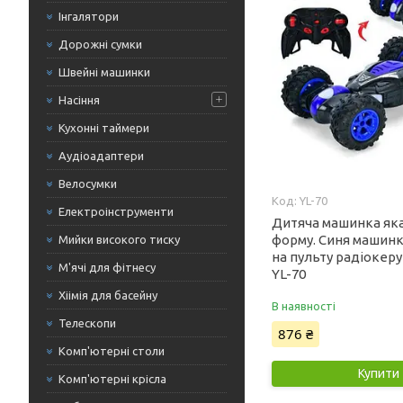
Інгалятори
Дорожні сумки
Швейні машинки
Насіння
Кухонні таймери
Аудіоадаптери
Велосумки
YL-70
Електроінструменти
Дитяча машинка як
форму. Синя машинк
Мийки високого тиску
на пульту радіокеру
М'ячі для фітнесу
YL-70
Хіімія для басейну
В наявності
Телескопи
876 ₴
Комп'ютерні столи
Купити
Комп'ютерні крісла