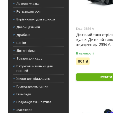
Лазерні указки
Ретранслятори
Вирівнювачі для волосся
Дверні дзвінки
3886 A
Дитячий танк стріл
Драбини
кулях. Дитячий танк
Шафи
акумуляторі 3886 A
Дитячі гірки
В наявності
Товари для саду
801 ₴
Рахункові машинки для
грошей
Купити
Упори для віджимань
Господарскькі сумки
Геймпади
Подовжувачі штатива
Масажери