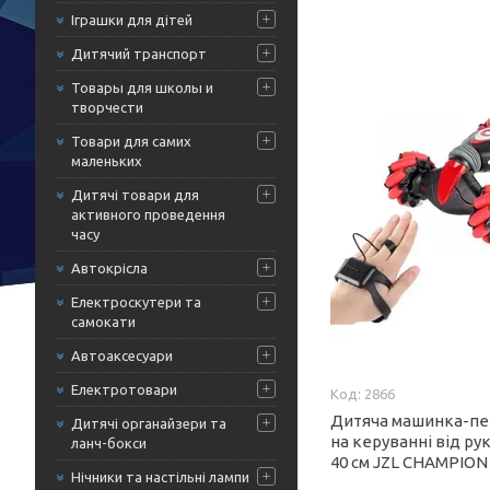
Іграшки для дітей
Дитячий транспорт
Товары для школы и
творчести
Товари для самих
маленьких
Дитячі товари для
активного проведення
часу
Автокрісла
Електроскутери та
самокати
Автоаксесуари
Електротовари
2866
Дитяча машинка-п
Дитячі органайзери та
на керуванні від рук
ланч-бокси
40 см JZL CHAMPION 
Нічники та настільні лампи