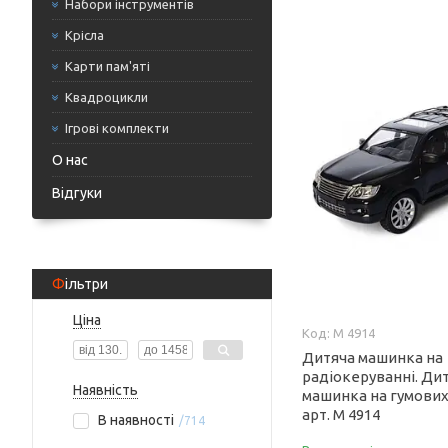
Набори інструментів
Крісла
Карти пам'яті
Квадроцикли
Ігрові комплекти
О нас
Відгуки
Фільтри
Ціна
M 4914
Дитяча машинка на
радіокеруванні. Ди
Наявність
машинка на гумових
арт. M 4914
В наявності
714