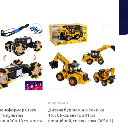
8054-1
ансформер Crazy
Дитяча будівельна техніка
or з пультом
Truck Екскаватор 31 см
ння 30 х 18 см жовта
інерційний, світло, звук (8054-1)